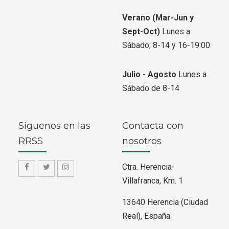
Verano
(Mar-Jun y
Sept-Oct)
Lunes a
Sábado; 8-14 y 16-19:00
Julio - Agosto
Lunes a
Sábado de 8-14
Síguenos en las
Contacta con
RRSS
nosotros
Ctra. Herencia-
f
f
f
Villafranca, Km. 1
a
a
a
13640 Herencia (Ciudad
-
-
-
Real), España
f
t
i