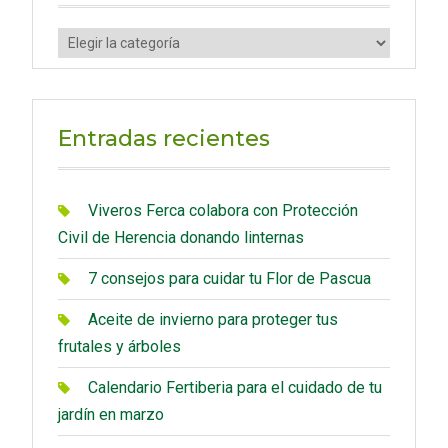
C
a
t
e
Entradas recientes
g
o
r
Viveros Ferca colabora con Protección
í
Civil de Herencia donando linternas
a
7 consejos para cuidar tu Flor de Pascua
s
Aceite de invierno para proteger tus
frutales y árboles
Calendario Fertiberia para el cuidado de tu
jardín en marzo