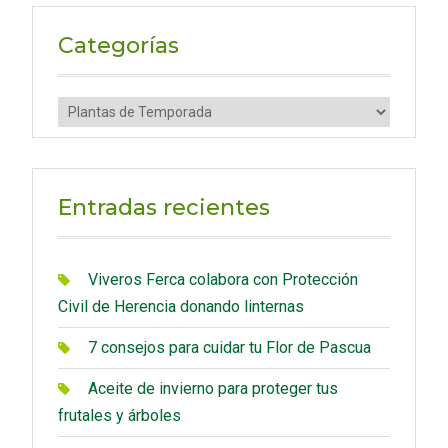
r
c
Categorías
h
f
C
o
a
r
t
:
e
Entradas recientes
g
o
r
Viveros Ferca colabora con Protección
í
Civil de Herencia donando linternas
a
7 consejos para cuidar tu Flor de Pascua
s
Aceite de invierno para proteger tus
frutales y árboles