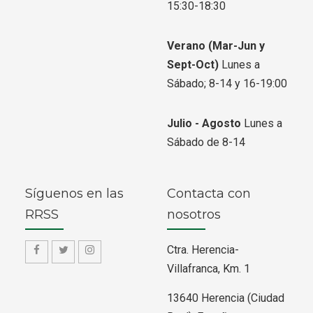
15:30-18:30
Verano
(Mar-Jun y
Sept-Oct)
Lunes a
Sábado; 8-14 y 16-19:00
Julio - Agosto
Lunes a
Sábado de 8-14
Síguenos en las
Contacta con
RRSS
nosotros
Ctra. Herencia-
f
f
f
Villafranca, Km. 1
a
a
a
13640 Herencia (Ciudad
-
-
-