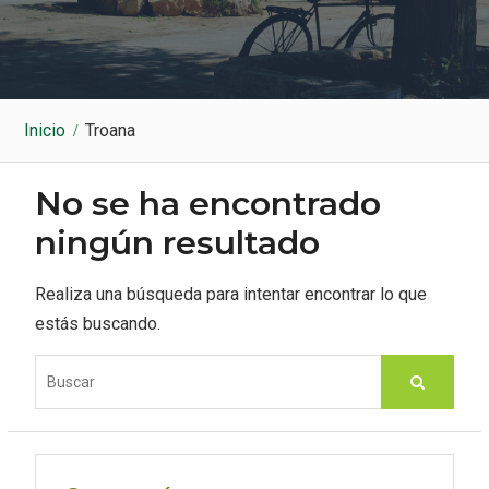
k
a
m
Inicio
Troana
No se ha encontrado
ningún resultado
Realiza una búsqueda para intentar encontrar lo que
estás buscando.
S
e
a
r
c