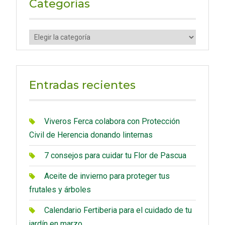
Categorías
h
f
C
o
a
r
t
:
e
Entradas recientes
g
o
r
Viveros Ferca colabora con Protección
í
Civil de Herencia donando linternas
a
7 consejos para cuidar tu Flor de Pascua
s
Aceite de invierno para proteger tus
frutales y árboles
Calendario Fertiberia para el cuidado de tu
jardín en marzo