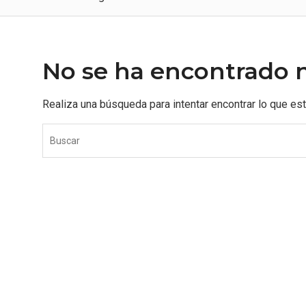
No se ha encontrado 
Realiza una búsqueda para intentar encontrar lo que es
S
e
a
r
c
h
f
o
r
: