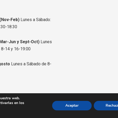
a
a
a
-
-
-
f
t
i
 (Nov-Feb)
Lunes a Sábado:
a
w
n
:30-18:30
c
i
s
e
t
t
Mar-Jun y Sept-Oct)
Lunes
b
t
a
 8-14 y 16-19:00
o
e
g
o
r
r
gosto
Lunes a Sábado de 8-
k
a
m
nuestra web.
eservados.
ivarlas en los
Aceptar
Rechaz