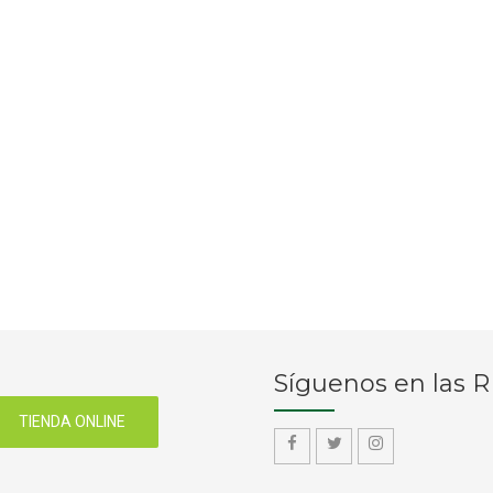
Síguenos en las 
TIENDA ONLINE
f
f
f