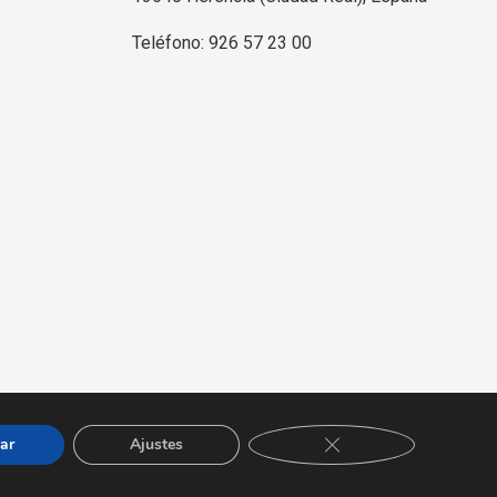
Teléfono: 926 57 23 00
Diseño y desarrollo web
Jaime Carrero
CERRAR EL BANNER 
ar
Ajustes