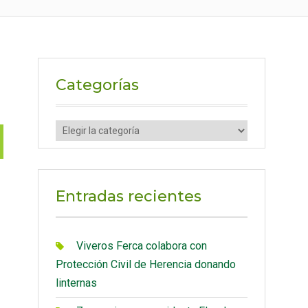
Categorías
C
a
t
e
Entradas recientes
g
o
r
Viveros Ferca colabora con
í
Protección Civil de Herencia donando
a
linternas
s