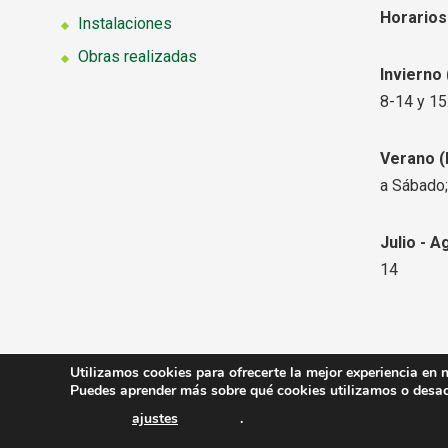
Horarios
Instalaciones
Obras realizadas
Invierno
8-14 y 15
Verano
(
a Sábado;
Julio - A
14
Utilizamos cookies para ofrecerte la mejor experiencia en 
Copyright © 2026
Viveros Ferca
. Todos los derechos r
Puedes aprender más sobre qué cookies utilizamos o desact
ajustes
.
Contacto
Aviso Legal
Condiciones de Venta