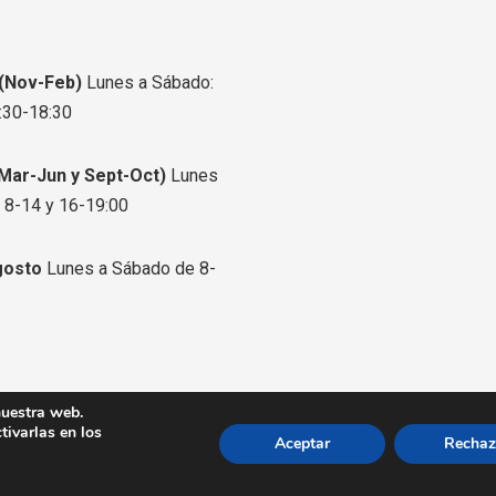
a
a
a
-
-
-
f
t
i
 (Nov-Feb)
Lunes a Sábado:
a
w
n
:30-18:30
c
i
s
e
t
t
Mar-Jun y Sept-Oct)
Lunes
b
t
a
 8-14 y 16-19:00
o
e
g
o
r
r
gosto
Lunes a Sábado de 8-
k
a
m
nuestra web.
eservados.
ivarlas en los
Aceptar
Rechaz