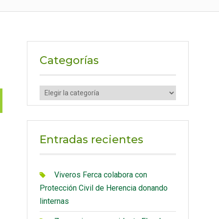
Categorías
C
a
t
e
Entradas recientes
g
o
r
Viveros Ferca colabora con
í
Protección Civil de Herencia donando
a
linternas
s