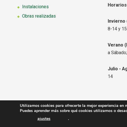
Horarios
Instalaciones
Obras realizadas
Invierno
8-14 y 15
Verano
(
a Sábado;
Julio - A
14
Utilizamos cookies para ofrecerte la mejor experiencia en 
Copyright © 2026
Viveros Ferca
. Todos los derechos r
Puedes aprender más sobre qué cookies utilizamos o desact
ajustes
.
Contacto
Aviso Legal
Condiciones de Venta