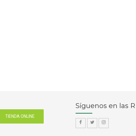
Síguenos en las 
TIENDA ONLINE
f
f
f