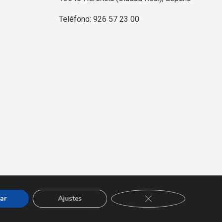
Teléfono: 926 57 23 00
Diseño y desarrollo web
Jaime Carrero
CERRAR EL BANNER 
ar
Ajustes