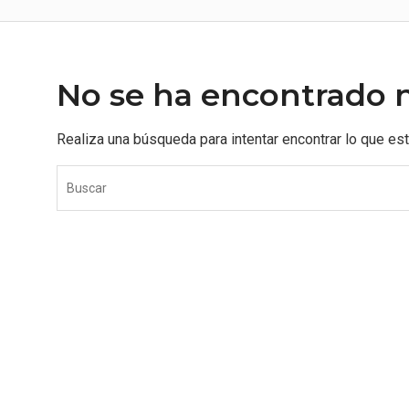
No se ha encontrado 
Realiza una búsqueda para intentar encontrar lo que es
S
e
a
r
c
h
f
o
r
: