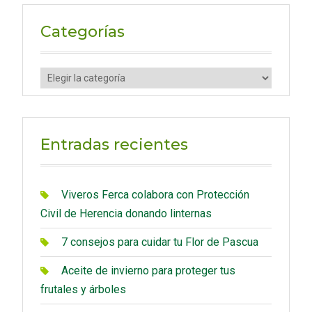
r
c
Categorías
h
f
C
o
a
r
t
:
e
Entradas recientes
g
o
r
Viveros Ferca colabora con Protección
í
Civil de Herencia donando linternas
a
7 consejos para cuidar tu Flor de Pascua
s
Aceite de invierno para proteger tus
frutales y árboles