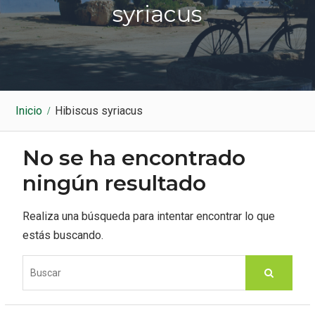
k
a
syriacus
m
Inicio
Hibiscus syriacus
No se ha encontrado
ningún resultado
Realiza una búsqueda para intentar encontrar lo que
estás buscando.
S
e
a