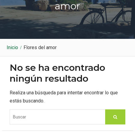
k
a
amor
m
Inicio
Flores del amor
No se ha encontrado
ningún resultado
Realiza una búsqueda para intentar encontrar lo que
estás buscando.
S
e
a