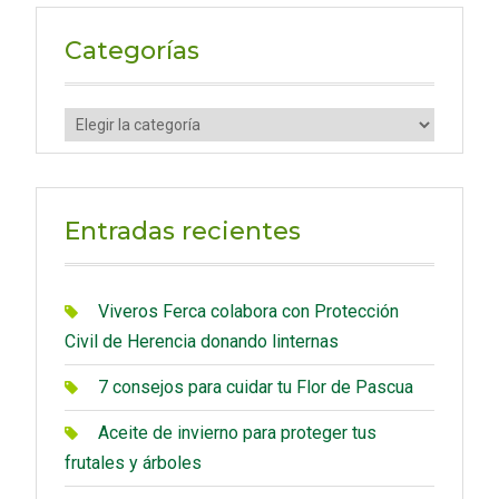
r
c
Categorías
h
f
C
o
a
r
t
:
e
Entradas recientes
g
o
r
Viveros Ferca colabora con Protección
í
Civil de Herencia donando linternas
a
7 consejos para cuidar tu Flor de Pascua
s
Aceite de invierno para proteger tus
frutales y árboles