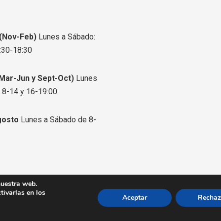
a
a
a
-
-
-
f
t
i
 (Nov-Feb)
Lunes a Sábado:
a
w
n
:30-18:30
c
i
s
e
t
t
Mar-Jun y Sept-Oct)
Lunes
b
t
a
 8-14 y 16-19:00
o
e
g
o
r
r
gosto
Lunes a Sábado de 8-
k
a
m
nuestra web.
eservados.
ivarlas en los
Aceptar
Rechaz