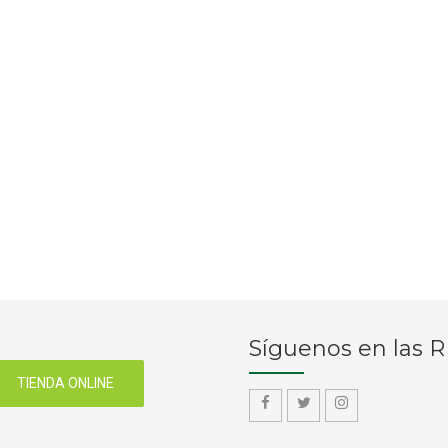
Síguenos en las 
TIENDA ONLINE
f
f
f