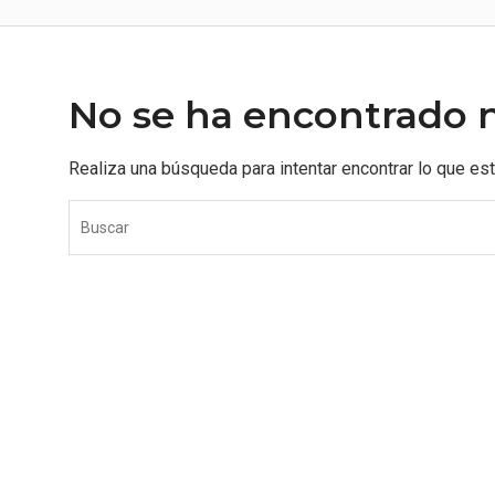
No se ha encontrado 
Realiza una búsqueda para intentar encontrar lo que es
S
e
a
r
c
h
f
o
r
: