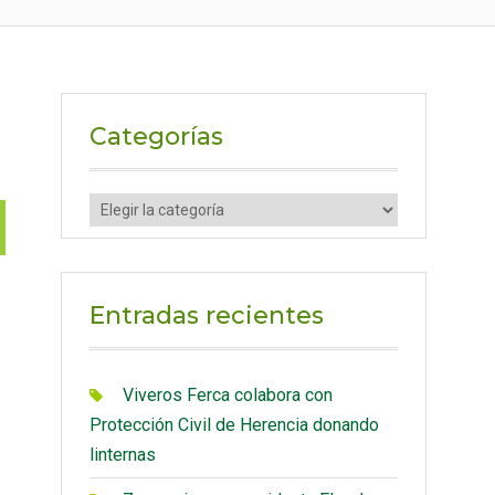
Categorías
C
a
t
e
Entradas recientes
g
o
r
Viveros Ferca colabora con
í
Protección Civil de Herencia donando
a
linternas
s