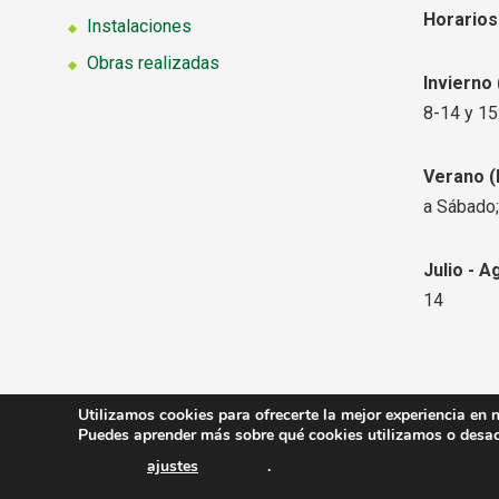
Horarios
Instalaciones
Obras realizadas
Invierno
8-14 y 15
Verano
(
a Sábado;
Julio - A
14
Utilizamos cookies para ofrecerte la mejor experiencia en 
Copyright © 2026
Viveros Ferca
. Todos los derechos r
Puedes aprender más sobre qué cookies utilizamos o desact
ajustes
.
Contacto
Aviso Legal
Condiciones de Venta