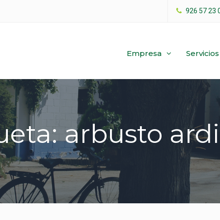
926 57 23 
Empresa
Servicios
ueta: arbusto ard