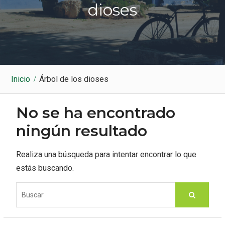
k
a
dioses
m
Inicio
Árbol de los dioses
No se ha encontrado
ningún resultado
Realiza una búsqueda para intentar encontrar lo que
estás buscando.
S
e
a