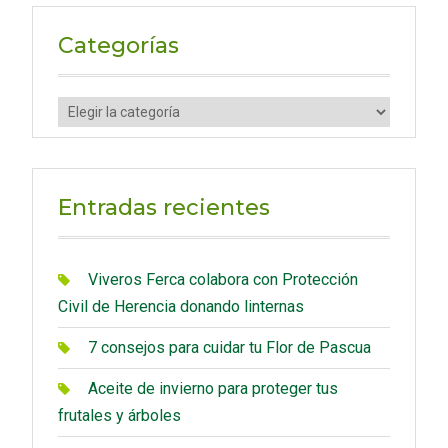
r
c
Categorías
h
f
C
o
a
r
t
:
e
Entradas recientes
g
o
r
Viveros Ferca colabora con Protección
í
Civil de Herencia donando linternas
a
7 consejos para cuidar tu Flor de Pascua
s
Aceite de invierno para proteger tus
frutales y árboles