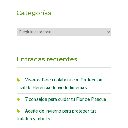
r
c
Categorías
h
f
C
o
a
r
t
:
e
Entradas recientes
g
o
r
Viveros Ferca colabora con Protección
í
Civil de Herencia donando linternas
a
7 consejos para cuidar tu Flor de Pascua
s
Aceite de invierno para proteger tus
frutales y árboles