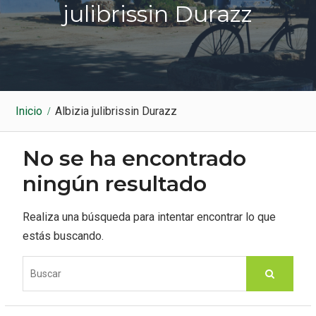
k
a
julibrissin Durazz
m
Inicio
Albizia julibrissin Durazz
No se ha encontrado
ningún resultado
Realiza una búsqueda para intentar encontrar lo que
estás buscando.
S
e
a